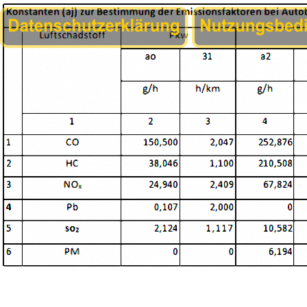
1px;height:80px;'>