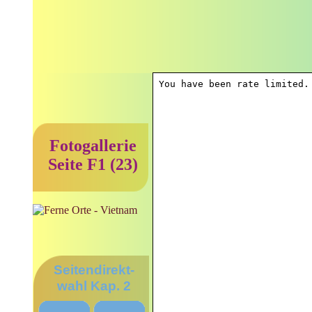
Fotogallerie
Seite F1 (23)
Seitendirekt-
wahl Kap. 2